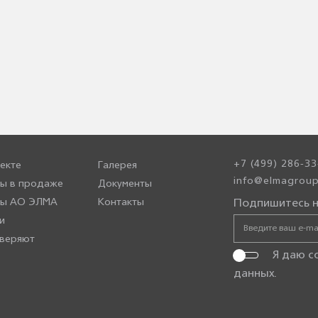
+7 (499) 286-33
екте
Галерея
info@elmagroup
ы в продаже
Документы
ры АО ЭЛМА
Контакты
Подпишитесь н
и
веряют
Я даю с
данных
.