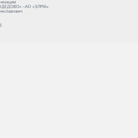
низации
ДЕДОВО» –АО «ЭЛМА»
чеславович
5