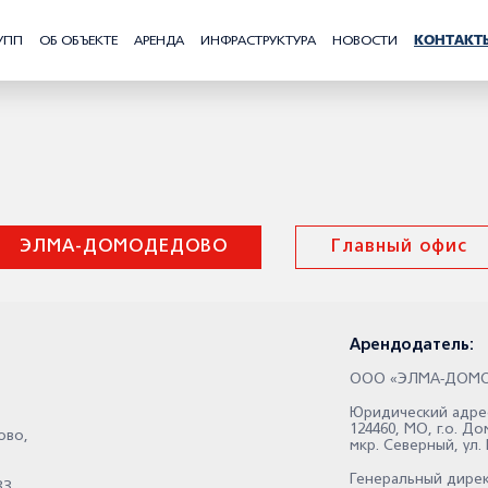
УПП
ОБ ОБЪЕКТЕ
АРЕНДА
ИНФРАСТРУКТУРА
НОВОСТИ
КОНТАКТ
ЭЛМА-ДОМОДЕДОВО
Главный офис
Арендодатель:
ООО «ЭЛМА-ДОМ
Юридический адрес
124460, МО, г.о. 
дово,
мкр. Северный, ул.
Генеральный дире
33